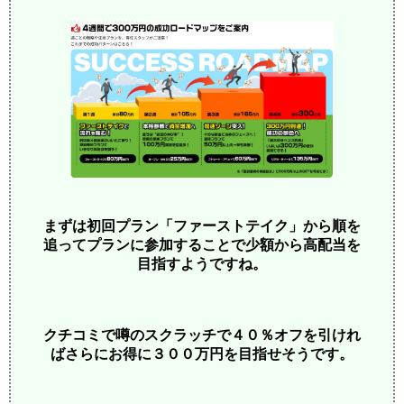
まずは初回プラン「ファーストテイク」から順を
追ってプランに参加することで少額から高配当を
目指すようですね。
クチコミで噂のスクラッチで４０％オフを引けれ
ばさらにお得に３００万円を目指せそうです。