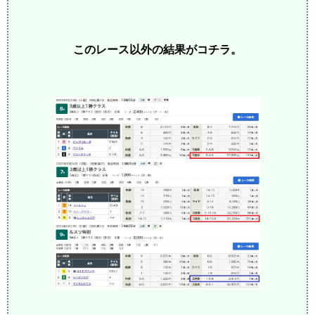
このレース以外の結果がコチラ。