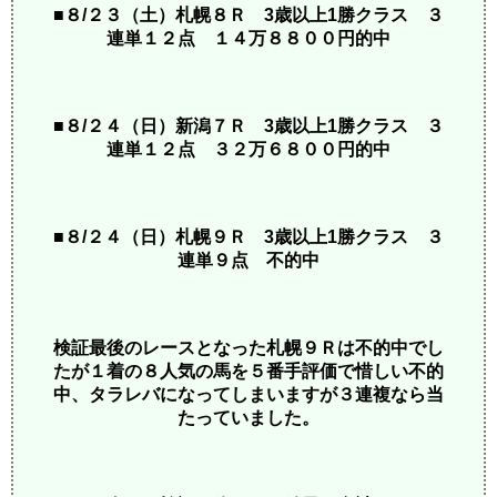
■８/２３（土）札幌８Ｒ 3歳以上1勝クラス ３
連単１２点 １４万８８００円的中
■８/２４（日）新潟７Ｒ 3歳以上1勝クラス ３
連単１２点 ３２万６８００円的中
■８/２４（日）札幌９Ｒ 3歳以上1勝クラス ３
連単９点 不的中
検証最後のレースとなった札幌９Ｒは不的中でし
たが１着の８人気の馬を５番手評価で惜しい不的
中、タラレバになってしまいますが３連複なら当
たっていました。