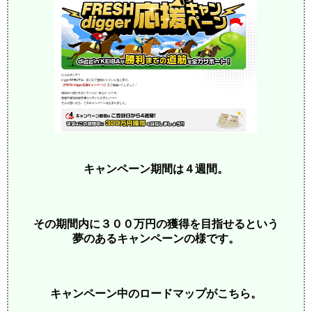
キャンペーン期間は４週間。
その期間内に３００万円の獲得を目指せるという
夢のあるキャンペーンの様です。
キャンペーン中のロードマップがこちら。