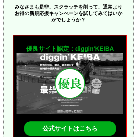
みなさまも是非、スクラッチを削って、通常より
お得の新規応援キャンぺーンを試してみてはいか
がでしょうか？
優良サイト認定：diggin'KEIBA
公式サイトはこちら