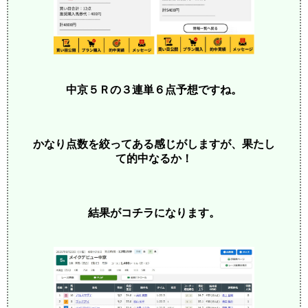
中京５Ｒの３連単６点予想ですね。
かなり点数を絞ってある感じがしますが、果たし
て的中なるか！
結果がコチラになります。