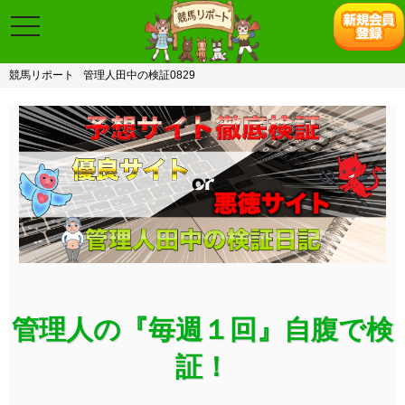
toggle
navigation
競馬リポート
管理人田中の検証0829
管理人の『毎週１回』自腹で検
証！