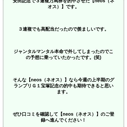
安田記念で３連複万馬券を的中させた【neos（ネ
オス）】です。
３連複でも高配当だったので羨ましいです。
ジャンタルマンタル本命で外してしまったのでこ
の予想に乗っていたかったです。(笑)
そんな【neos（ネオス）】なら今週の上半期のグ
ランプリＧ１宝塚記念の的中も期待できると思い
ます。
ぜひ口コミを確認して【neos（ネオス）】のご登
録へ進んでください！