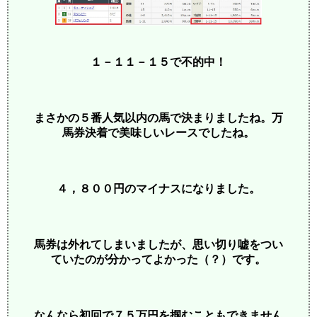
１－１１－１５で不的中！
まさかの５番人気以内の馬で決まりましたね。万
馬券決着で美味しいレースでしたね。
４，８００円のマイナスになりました。
馬券は外れてしまいましたが、思い切り嘘をつい
ていたのが分かってよかった（？）です。
なんなら初回で７５万円を掴むこともできません