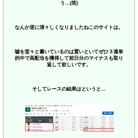
う…(笑)
なんか逆に清々しくなりましたねこのサイトは。
嘘を堂々と書いているのは置いといてぜひ３連単
的中で高配当を獲得して前日分のマイナスも取り
返して欲しいです。
そしてレースの結果はというと…