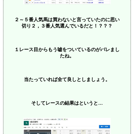
２～５番人気馬は買わないと言っていたのに思い
切り２，３番人気選んでいるだと！？？？
１レース目からもう嘘をついているのがバレまし
たね。
当たっていれば全て良しとしましょう。
そしてレースの結果はというと…