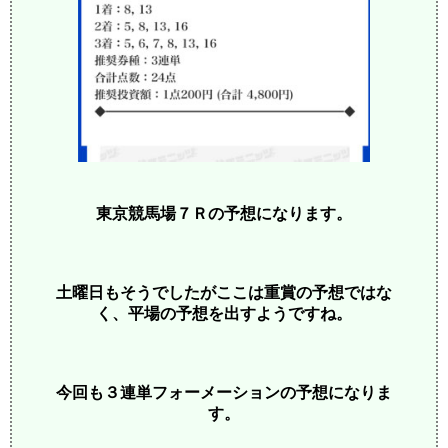
東京競馬場７Ｒの予想になります。
土曜日もそうでしたがここは重賞の予想ではな
く、平場の予想を出すようですね。
今回も３連単フォーメーションの予想になりま
す。