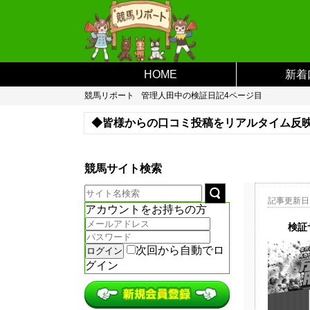
HOME
新着
競馬リポート
管理人田中の検証日記4ページ目
◆皆様からの口コミ投稿をリアルタイム反
※登録がない予想サイトなどがあればお問
競馬サイト検索
記事更新日：
アカウントをお持ちの方
検証
次回から自動でロ
グイン