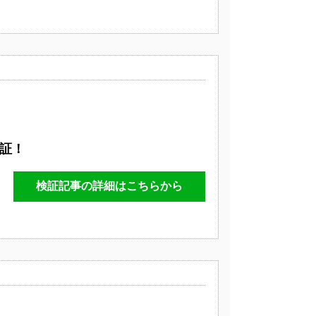
証！
検証記事の詳細はこちらから