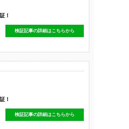
証！
検証記事の詳細はこちらから
証！
検証記事の詳細はこちらから