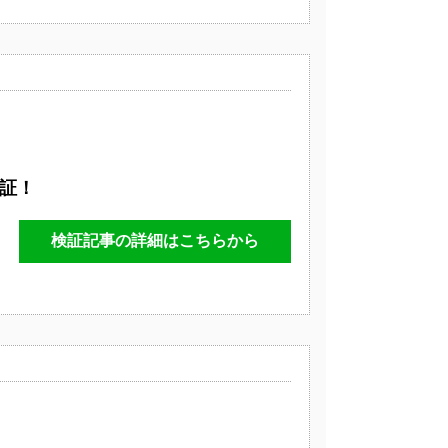
証！
検証記事の詳細はこちらから