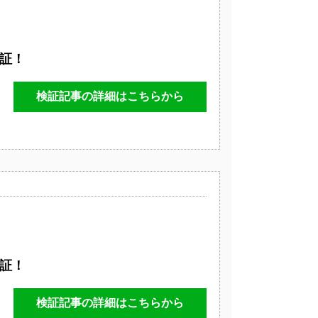
証！
検証記事の詳細はこちらから
証！
検証記事の詳細はこちらから