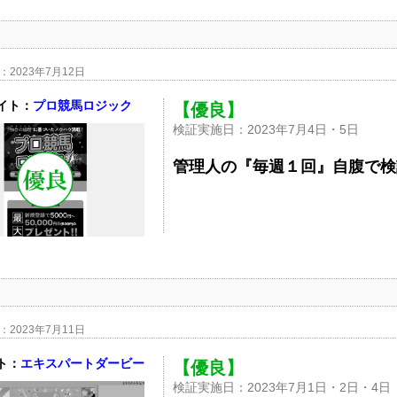
2023年7月12日
イト：
プロ競馬ロジック
【優良】
検証実施日：2023年7月4日・5日
管理人の『毎週１回』自腹で検
2023年7月11日
ト：
エキスパートダービー
【優良】
検証実施日：2023年7月1日・2日・4日