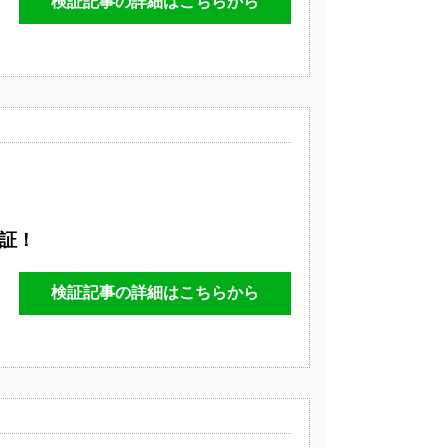
検証記事の詳細はこちらから
証！
検証記事の詳細はこちらから