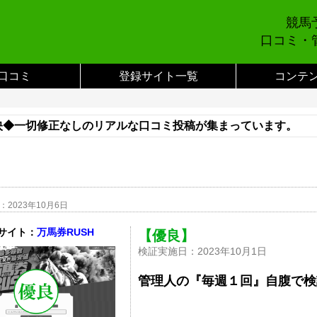
競馬
口コミ・
口コミ
登録サイト一覧
コンテ
映◆一切修正なしのリアルな口コミ投稿が集まっています。
い合わせまでご連絡をお願いします。※
2023年10月6日
サイト：
万馬券RUSH
【優良】
検証実施日：2023年10月1日
管理人の『毎週１回』自腹で検