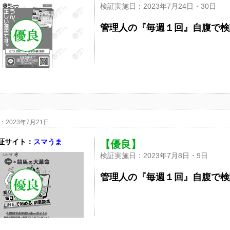
検証実施日：2023年7月24日・30日
管理人の『毎週１回』自腹で検
2023年7月21日
証サイト：
スマうま
【優良】
検証実施日：2023年7月8日・9日
管理人の『毎週１回』自腹で検