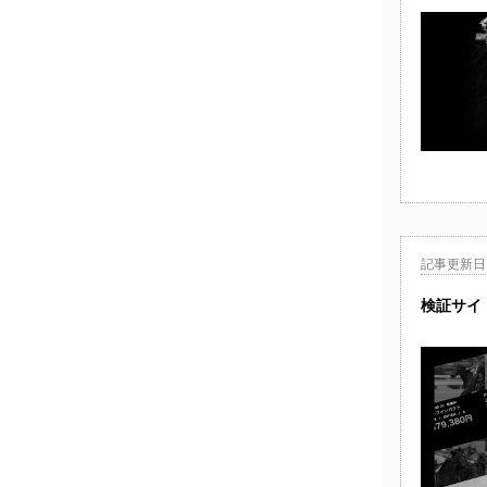
記事更新日：
検証サイ