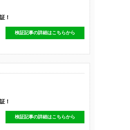
証！
検証記事の詳細はこちらから
証！
検証記事の詳細はこちらから