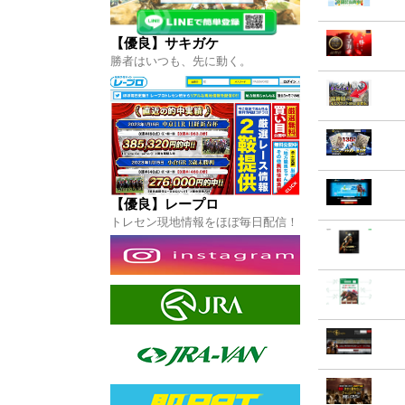
】レープロ
はコチラから
【優良】サキガケ
勝者はいつも、先に動く。
【優良】レープロ
トレセン現地情報をほぼ毎日配信！