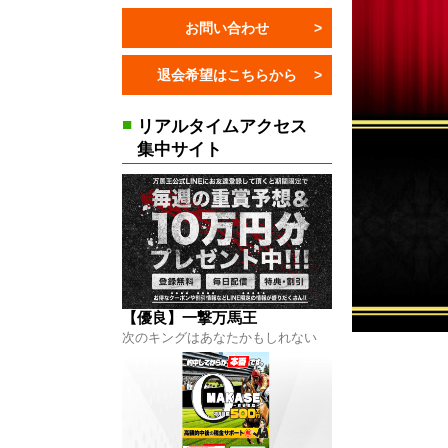
お問い合わせ
退会希望はこちらから
】一撃万馬王
はコチラから
■
リアルタイムアクセス
集中サイト
OMAKASE
はコチラから
【優良】一撃万馬王
次のキングはあなたかもしれない