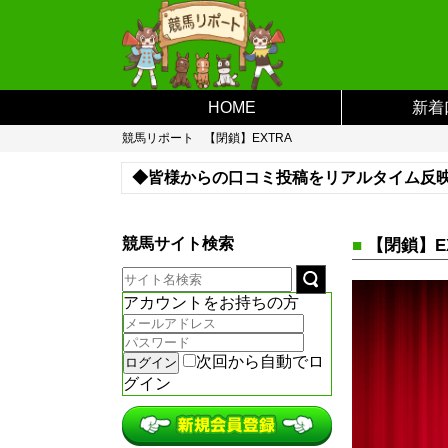
HOME
新着
競馬リポート
【閉鎖】EXTRA
◆皆様からの口コミ投稿をリアルタイム反
※登録がない予想サイトなどがあればお問
競馬サイト検索
■
【閉鎖】E
アカウントをお持ちの方
次回から自動でロ
グイン