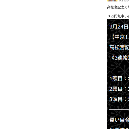
RYx5
高松宮記念万
３万円無事い