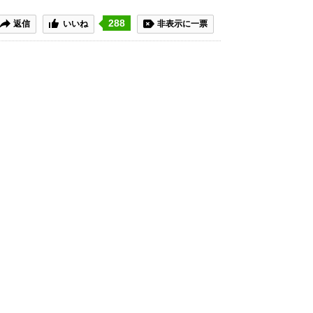
288
返信
いいね
非表示に一票