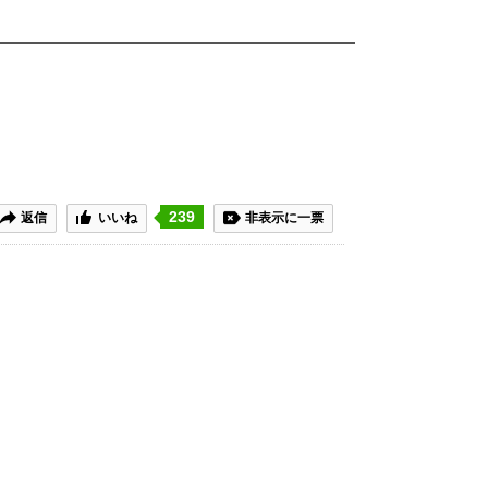
239
返信
いいね
非表示に一票