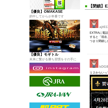
】モギトル
■
【閉鎖】E
はコチラから
【優良】OMAKASE
的中してからが本番です
ajt61
EXTRAに電
すると「現在
つまり閉鎖し
【優良】モギトル
未来に繋がる勝ち習慣をその手に
kDG8
１２からいっ