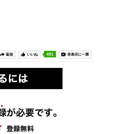
491
返信
いいね
非表示に一票