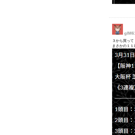
glM6
３から買って
まさかの１１