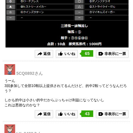
65
返信
いいね
非表示に一票
5CQ0892
さん
うーん
3回参加して全部10鞍以上提供されてるんだけど、的中2鞍ってどうなんだろ
う？
しかも的中は小さい的中だからぶっちゃけ利益になってないし
これは悪徳なのかな？
43
返信
いいね
非表示に一票