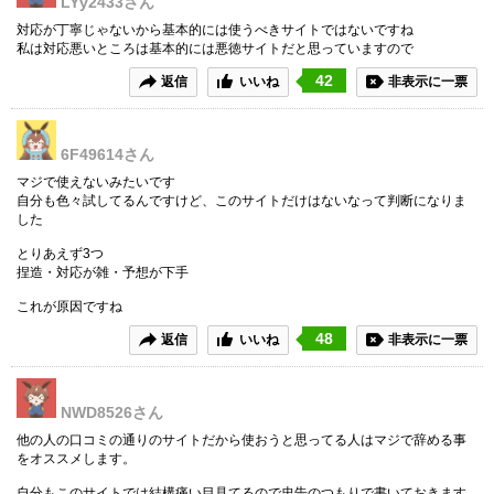
LYy2433
さん
対応が丁寧じゃないから基本的には使うべきサイトではないですね
私は対応悪いところは基本的には悪徳サイトだと思っていますので
42
返信
いいね
非表示に一票
6F49614
さん
マジで使えないみたいです
自分も色々試してるんですけど、このサイトだけはないなって判断になりま
した
とりあえず3つ
捏造・対応が雑・予想が下手
これが原因ですね
48
返信
いいね
非表示に一票
NWD8526
さん
他の人の口コミの通りのサイトだから使おうと思ってる人はマジで辞める事
をオススメします。
自分もこのサイトでは結構痛い目見てるので忠告のつもりで書いておきます