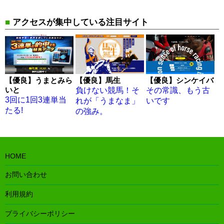
■
アクセスが集中している注目サイト
【優良】馬生
【優良】うまとみら
【優良】シンケイバ
いと
負けない競馬！そ
その常識、もう古
3回に1回3連単当
れが「うまなま」
いです
たる!
の強み。
HOME
お問い合わせ
利用規約
プライバシーポリシー