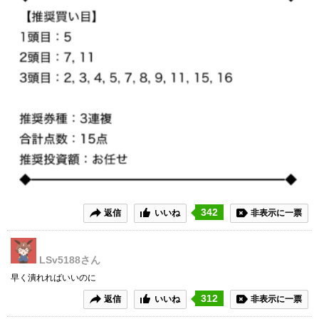
342
返信
いいね
非表示に一票
LSv5188
さん
早く潰れればいいのに
312
返信
いいね
非表示に一票