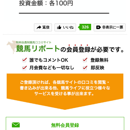
326
返信
いいね
非表示に一票
無料会員登録