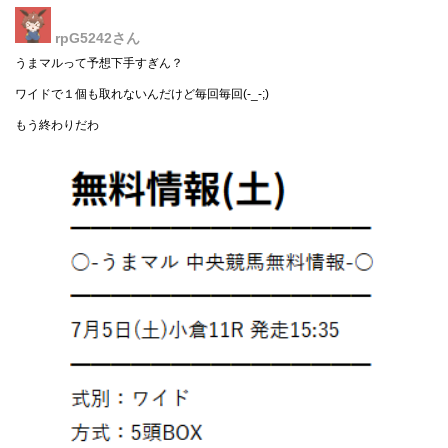
rpG5242
さん
うまマルって予想下手すぎん？
ワイドで１個も取れないんだけど毎回毎回(-_-;)
もう終わりだわ