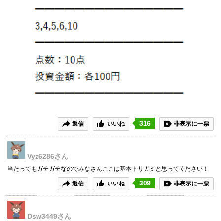
316
返信
いいね
非表示に一票
Vyz6286
さん
当たってもガチガチなのでみなさんここは基本トリガミと思ってください！
309
返信
いいね
非表示に一票
Dsw3449
さん