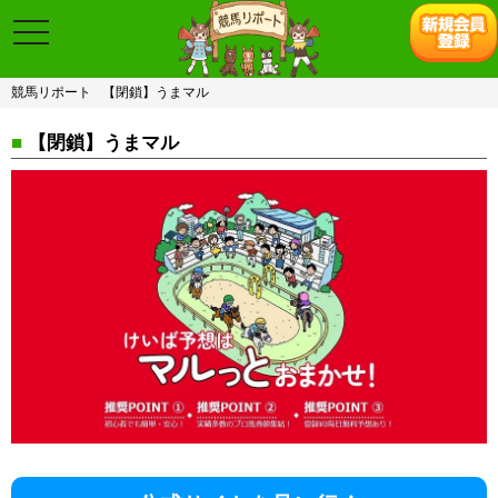
toggle
navigation
競馬リポート
【閉鎖】うまマル
■
【閉鎖】うまマル