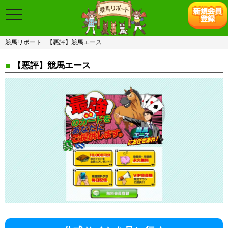
toggle
navigation
競馬リポート
【悪評】競馬エース
■
【悪評】競馬エース