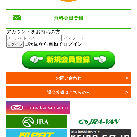
無料会員登録
アカウントをお持ちの方
次回から自動でログイン
お問い合わせ
退会希望はこちらから