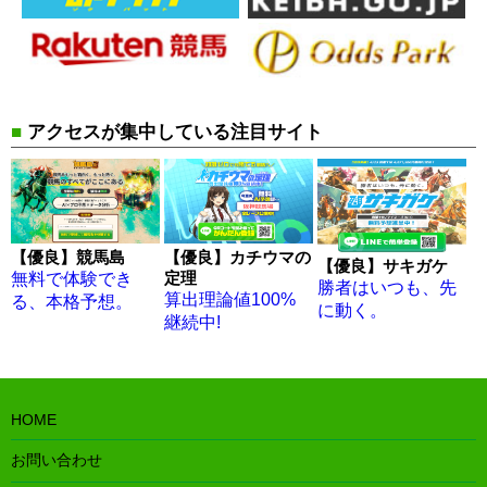
■
アクセスが集中している注目サイト
【優良】競馬島
【優良】カチウマの
【優良】サキガケ
定理
無料で体験でき
勝者はいつも、先
算出理論値100%
る、本格予想。
に動く。
継続中!
HOME
お問い合わせ