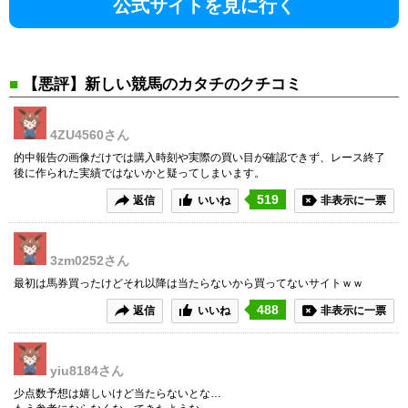
公式サイトを見に行く
■
【悪評】新しい競馬のカタチのクチコミ
4ZU4560
さん
的中報告の画像だけでは購入時刻や実際の買い目が確認できず、レース終了
後に作られた実績ではないかと疑ってしまいます。
519
返信
いいね
非表示に一票
3zm0252
さん
最初は馬券買ったけどそれ以降は当たらないから買ってないサイトｗｗ
488
返信
いいね
非表示に一票
yiu8184
さん
少点数予想は嬉しいけど当たらないとな…