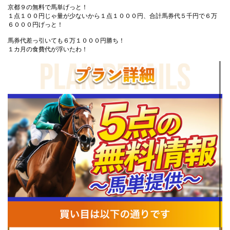
京都９の無料で馬単げっと！
１点１００円じゃ量が少ないから１点１０００円、合計馬券代５千円で６万
６０００円げっと！
馬券代差っ引いても６万１０００円勝ち！
１カ月の食費代が浮いたわ！