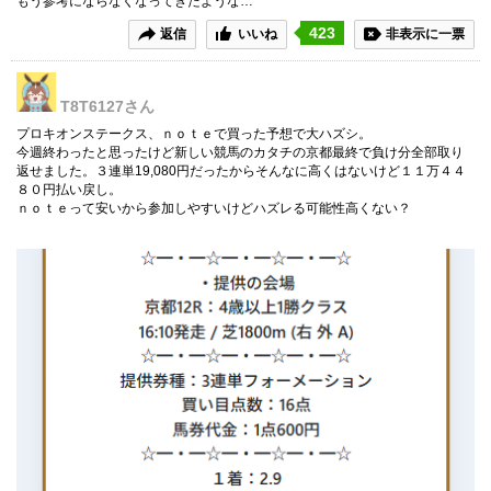
もう参考にならなくなってきたような…
423
返信
いいね
非表示に一票
T8T6127
さん
プロキオンステークス、ｎｏｔｅで買った予想で大ハズシ。
今週終わったと思ったけど新しい競馬のカタチの京都最終で負け分全部取り
返せました。３連単19,080円だったからそんなに高くはないけど１１万４４
８０円払い戻し。
ｎｏｔｅって安いから参加しやすいけどハズレる可能性高くない？