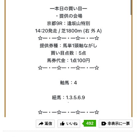
492
返信
いいね
非表示に一票