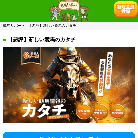
toggle
navigation
競馬リポート
【悪評】新しい競馬のカタチ
■
【悪評】新しい競馬のカタチ