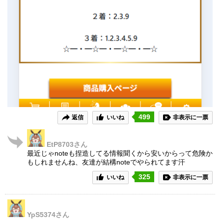
499
返信
いいね
非表示に一票
EtP8703
さん
最近じゃnoteも捏造してる情報聞くから安いからって危険か
もしれませんね、友達が結構noteでやられてます汗
325
いいね
非表示に一票
YpS5374
さん